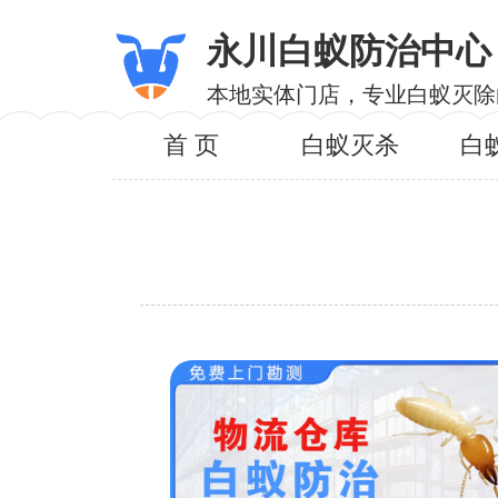
永川白蚁防治中心
本地实体门店，专业白蚁灭除
首 页
白蚁灭杀
白
服务内
服务区