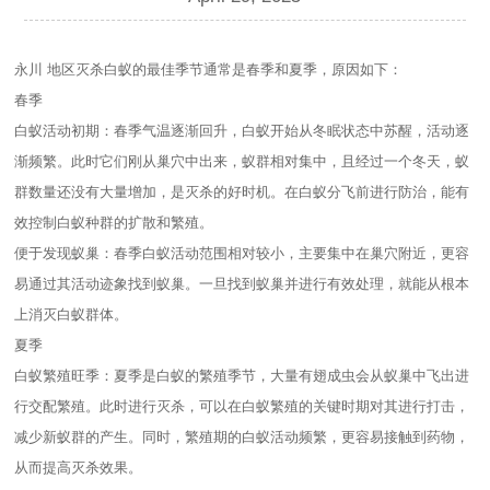
永川 地区灭杀白蚁的最佳季节通常是春季和夏季，原因如下：
春季
白蚁活动初期：春季气温逐渐回升，白蚁开始从冬眠状态中苏醒，活动逐
渐频繁。此时它们刚从巢穴中出来，蚁群相对集中，且经过一个冬天，蚁
群数量还没有大量增加，是灭杀的好时机。在白蚁分飞前进行防治，能有
效控制白蚁种群的扩散和繁殖。
便于发现蚁巢：春季白蚁活动范围相对较小，主要集中在巢穴附近，更容
易通过其活动迹象找到蚁巢。一旦找到蚁巢并进行有效处理，就能从根本
上消灭白蚁群体。
夏季
白蚁繁殖旺季：夏季是白蚁的繁殖季节，大量有翅成虫会从蚁巢中飞出进
行交配繁殖。此时进行灭杀，可以在白蚁繁殖的关键时期对其进行打击，
减少新蚁群的产生。同时，繁殖期的白蚁活动频繁，更容易接触到药物，
从而提高灭杀效果。